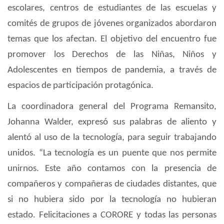
escolares, centros de estudiantes de las escuelas y
comit
é
s de grupos de j
ó
venes organizados abordaron
temas que los afectan. El objetivo del encuentro fue
promover los Derechos de las Ni
ñ
as, Ni
ñ
os y
Adolescentes en tiempos de pandemia, a trav
é
s de
espacios de participaci
ó
n protag
ó
nica.
La coordinadora general del Programa Remansito,
Johanna Walder, expres
ó
sus palabras de aliento y
alent
ó
al uso de la tecnolog
í
a, para seguir trabajando
unidos.
“
La tecnolog
í
a es un puente que nos permite
unirnos. Este a
ñ
o contamos con la presencia de
compa
ñ
eros y compa
ñ
eras de ciudades distantes, que
si no hubiera sido por la tecnolog
í
a no hubieran
estado. Felicitaciones a CORORE y todas las personas