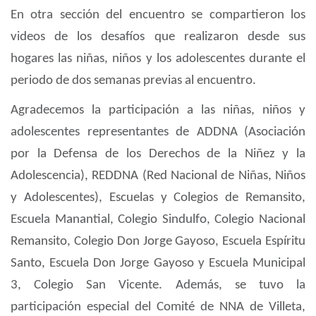
En otra secci
ó
n del encuentro se compartieron los
videos de los desaf
os que realizaron desde sus
hogares las ni
ñ
as, ni
ñ
os y los adolescentes durante el
periodo de dos semanas previas al encuentro.
Agradecemos la participaci
ó
n a las ni
ñ
as, ni
ñ
os y
adolescentes representantes de ADDNA
(Asociaci
ó
n
por la Defensa de los Derechos de la Ni
ñ
ez y la
Adolescencia), REDDNA (Red Nacional de Ni
ñ
as, Ni
ñ
os
y Adolescentes), Escuelas y Colegios de Remansito,
Escuela Manantial, Colegio Sindulfo, Colegio Nacional
Remansito, Colegio Don Jorge Gayoso, Escuela Esp
í
ritu
Santo, Escuela Don Jorge Gayoso y Escuela Municipal
3, Colegio San Vicente. Adem
á
s, se tuvo la
participaci
ó
n especial del Comit
é
de NNA de Villeta,