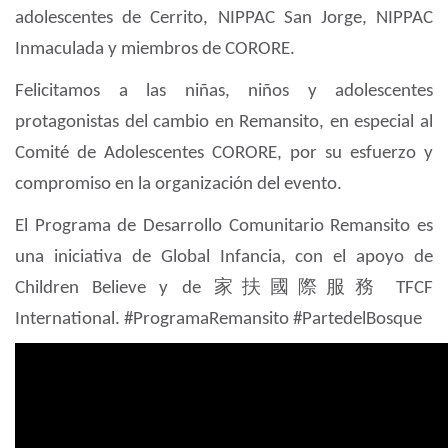
adolescentes de Cerrito, NIPPAC San Jorge, NIPPAC
Inmaculada y miembros de CORORE.
Felicitamos a las ni
ñ
as, ni
ñ
os y adolescentes
protagonistas del cambio en Remansito, en especial al
Comit
é
de Adolescentes CORORE, por su esfuerzo y
compromiso en la organizaci
ó
n del evento.
El Programa de Desarrollo Comunitario Remansito es
una iniciativa de Global Infancia, con el apoyo de
Children Believe y de
家扶國際服務
TFCF
International. #ProgramaRemansito #PartedelBosque