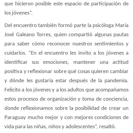
que hicieron posible este espacio de participaci
ó
n de
los j
ó
venes
”
.
Del encuentro tambi
é
n form
ó
parte la psic
ó
loga Mar
í
a
Jos
é
Galeano Torres, quien comparti
ó
algunas pautas
para saber c
ó
mo reconocer nuestros sentimientos y
cuidarlos.
“
En el encuentro les invito a los j
ó
venes a
identificar sus emociones, mantener una actitud
positiva y reflexionar sobre qu
é
cosas quieren cambiar
y d
ó
nde les gustar
í
a estar despu
é
s de la pandemia.
Felicito a los j
ó
venes y a los adultos que acompa
ñ
amos
estos procesos de organizaci
ó
n y toma de conciencia,
donde reflexionamos sobre la posibilidad de crear un
Paraguay mucho mejor y con mejores condiciones de
vida para las ni
ñ
as, ni
ñ
os y adolescentes
”
, resalt
ó
.