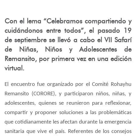
Con el lema “Celebramos compartiendo y
cuidándonos entre todos”, el pasado 19
de septiembre se llevó a cabo el VII Safarí
de Niñas, Niños y Adolescentes de
Remansito, por primera vez en una edición
virtual.
El encuentro fue organizado por el Comit
é
Rohayhu
Remansito (CORORE), y participaron ni
ñ
os, ni
ñ
as, y
adolescentes, quienes se reunieron para reflexionar,
compartir y proponer soluciones a las problem
á
ticas
que cotidianamente les afectan durante la emergencia
sanitaria que vive el pa
í
s. Referentes de los consejos